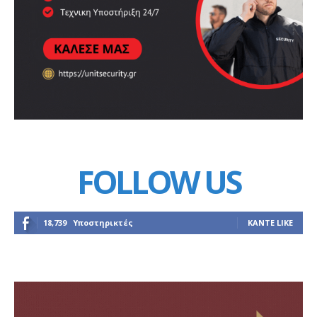
FOLLOW US
18,739
Υποστηρικτές
ΚΆΝΤΕ LIKE