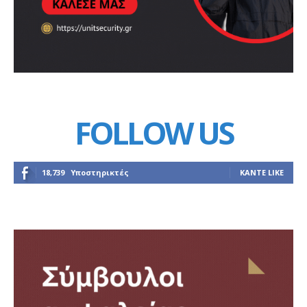
FOLLOW US
18,739
Υποστηρικτές
ΚΆΝΤΕ LIKE