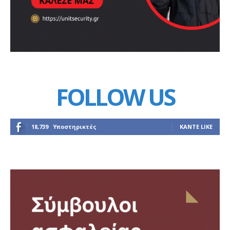
FOLLOW US
18,739
Υποστηρικτές
ΚΆΝΤΕ LIKE