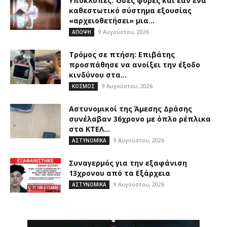
Υποκλοπές: Όσες φορές και εάν ένα
καθεστωτικό σύστημα εξουσίας
«αρχειοθετήσει» μια...
9 Αυγούστου, 2026
ΑΠΟΨΗ
Τρόμος σε πτήση: Επιβάτης
προσπάθησε να ανοίξει την έξοδο
κινδύνου στα...
9 Αυγούστου, 2026
ΚΟΣΜΟΣ
Αστυνομικοί της Άμεσης Δράσης
συνέλαβαν 36χρονο με όπλο ρέπλικα
στα ΚΤΕΛ...
9 Αυγούστου, 2026
ΑΣΤΥΝΟΜΙΚΑ
Συναγερμός για την εξαφάνιση
13χρονου από τα Εξάρχεια
9 Αυγούστου, 2026
ΑΣΤΥΝΟΜΙΚΑ