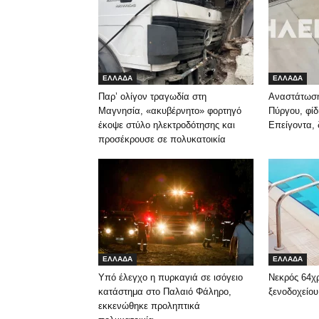
ΕΛΛΑΔΑ
ΕΛΛΑΔΑ
Παρ’ ολίγον τραγωδία στη
Αναστάτωση
Μαγνησία, «ακυβέρνητο» φορτηγό
Πύργου, φίδ
έκοψε στύλο ηλεκτροδότησης και
Επείγοντα, 
προσέκρουσε σε πολυκατοικία
ΕΛΛΑΔΑ
ΕΛΛΑΔΑ
Υπό έλεγχο η πυρκαγιά σε ισόγειο
Νεκρός 64χ
κατάστημα στο Παλαιό Φάληρο,
ξενοδοχείου
εκκενώθηκε προληπτικά