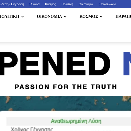
νδεση / Εγγραφή
Ελλάδα
Κόσμος
Πολιτική
Οικονομία
Eπικοινωνία
ΠΟΛΙΤΙΚΗ
ΟΙΚΟΝΟΜΙΑ
ΚΟΣΜΟΣ
ΠΑΡΑΠ
HappenedNow.gr