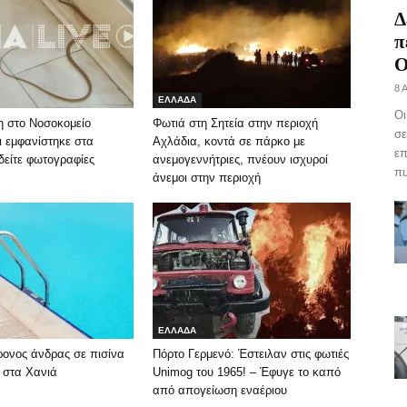
Δ
π
Ο
8 
ΕΛΛΑΔΑ
Οι
 στο Νοσοκομείο
Φωτιά στη Σητεία στην περιοχή
σε
ι εμφανίστηκε στα
Αχλάδια, κοντά σε πάρκο με
επ
δείτε φωτογραφίες
ανεμογεννήτριες, πνέουν ισχυροί
πυ
άνεμοι στην περιοχή
ΕΛΛΑΔΑ
ρονος άνδρας σε πισίνα
Πόρτο Γερμενό: Έστειλαν στις φωτιές
 στα Χανιά
Unimog του 1965! – Έφυγε το καπό
από απογείωση εναέριου