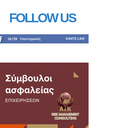
FOLLOW US
ΚΆΝΤΕ LIKE
18,739
Υποστηρικτές