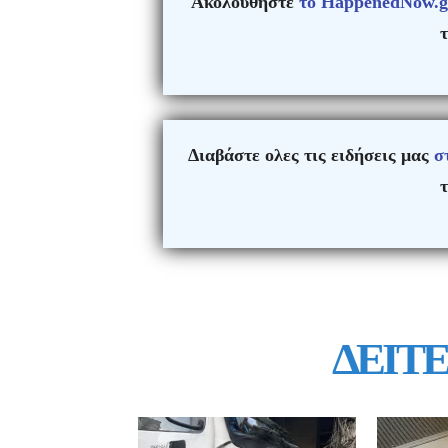
Ακολουθήστε
το HappenedNow.g
τ
Διαβάστε ολες τις ειδήσεις μας
σ
τ
ΔΕΙΤΕ