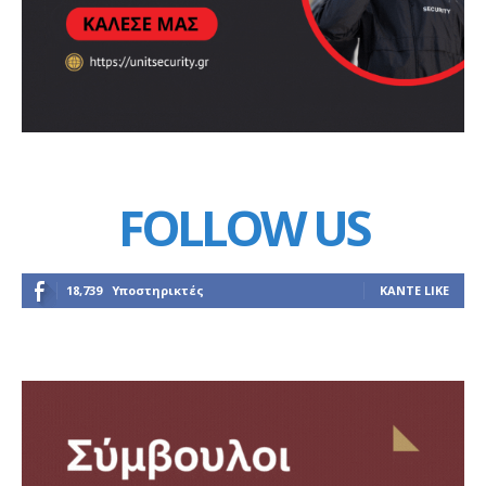
FOLLOW US
18,739
Υποστηρικτές
ΚΆΝΤΕ LIKE