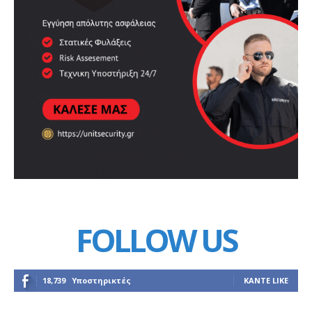
FOLLOW US
18,739
Υποστηρικτές
ΚΆΝΤΕ LIKE