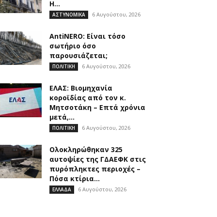
Η...
6 Αυγούστου, 2026
ΑΣΤΥΝΟΜΙΚΑ
AntiNERO: Είναι τόσο
σωτήριο όσο
παρουσιάζεται;
6 Αυγούστου, 2026
ΠΟΛΙΤΙΚΗ
ΕΛΑΣ: Βιομηχανία
κοροϊδίας από τον κ.
Μητσοτάκη – Επτά χρόνια
μετά,...
6 Αυγούστου, 2026
ΠΟΛΙΤΙΚΗ
Ολοκληρώθηκαν 325
αυτοψίες της ΓΔΑΕΦΚ στις
πυρόπληκτες περιοχές –
Πόσα κτίρια...
6 Αυγούστου, 2026
ΕΛΛΑΔΑ