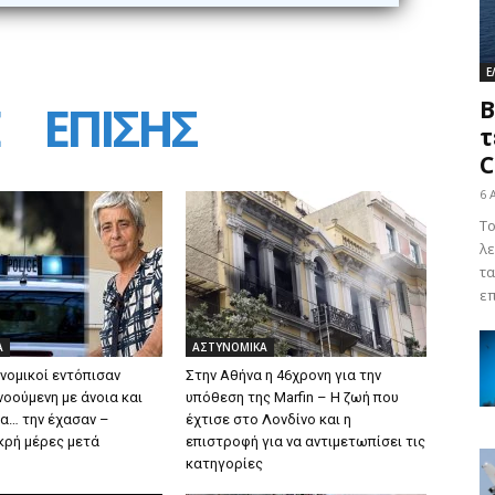
Ε
ΕΠΙΣΗΣ
Β
τ
C
6 
Το
λε
τα
επ
Α
ΑΣΤΥΝΟΜΙΚΑ
νομικοί εντόπισαν
Στην Αθήνα η 46χρονη για την
οούμενη με άνοια και
υπόθεση της Marfin – Η ζωή που
ια… την έχασαν –
έχτισε στο Λονδίνο και η
κρή μέρες μετά
επιστροφή για να αντιμετωπίσει τις
κατηγορίες