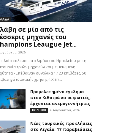
ΛΛΑΔΑ
λάβη σε μία από τις
έσσερις μηχανές του
hampions Leaugue Jet...
Αυγούστου, 2026
 πλοίο έπλευσε στο λιμάνι του Ηρακλείου με τη
ιτουργία τριών μηχανών και με μειωμένη
χύτητα - Επέβαιναν συνολικά 1.123 επιβάτες, 50
ιβατηγά ιδιωτικής χρήσης (Ι.Χ.Ε.),...
Προμελετημένο έγκλημα
στον Κιθαιρώνα οι φωτιές,
έρχονται ανεμογεννήτριες
6 Αυγούστου, 2026
ΠΟΛΙΤΙΚΗ
Νέες τουρκικές προκλήσεις
στο Αιγαίο: 17 παραβιάσεις