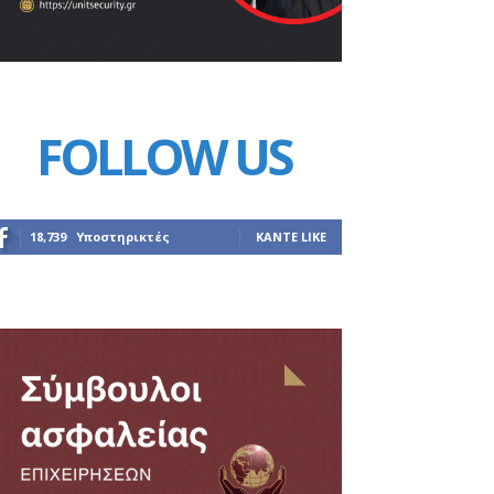
FOLLOW US
18,739
Υποστηρικτές
ΚΆΝΤΕ LIKE