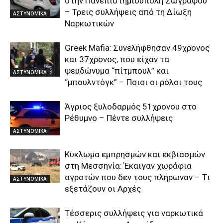
στην Πανεπιστημιούπολη Ζωγράφου
– Τρεις συλλήψεις από τη Δίωξη
ΑΣΤΥΝΟΜΙΚΑ
Ναρκωτικών
Greek Μafia: Συνελήφθησαν 49χρονος
και 37χρονος, που είχαν τα
ψευδώνυμα “πίτμπουλ” και
ΑΣΤΥΝΟΜΙΚΑ
“μπουλντόγκ” – Ποιοι οι ρόλοι τους
Άγριος ξυλοδαρμός 51χρονου στο
Ρέθυμνο – Πέντε συλλήψεις
ΑΣΤΥΝΟΜΙΚΑ
Kύκλωμα εμπρησμών και εκβιασμών
στη Μεσσηνία: Έκαιγαν χωράφια
αγροτών που δεν τους πλήρωναν – Tι
ΑΣΤΥΝΟΜΙΚΑ
εξετάζουν οι Αρχές
Τέσσερις συλλήψεις για ναρκωτικά