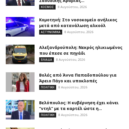
Σαουδικής Αραβίας...
8 Αυγούστου, 2026
ΚΟΣΜΟΣ
Κομοτηνή: Στο νοσοκομείο ανήλικος
μετά από κατανάλωση αλκοόλ
8 Αυγούστου, 2026
ΑΣΤΥΝΟΜΙΚΑ
Αλεξανδρούπολη: Νεκρός ηλικιωμένος
που έπεσε σε πηγάδι
8 Αυγούστου, 2026
ΕΛΛΑΔΑ
Βολές από Άννα Παπαδοπούλου για
Άρειο Πάγο και υποκλοπές
8 Αυγούστου, 2026
ΠΟΛΙΤΙΚΗ
Βελόπουλος: Η κυβέρνηση έχει κάνει
“ντηλ” με τα καρτέλ ώστε η...
8 Αυγούστου, 2026
ΠΟΛΙΤΙΚΗ