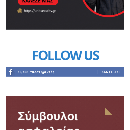
FOLLOW US
18,739
Υποστηρικτές
ΚΆΝΤΕ LIKE