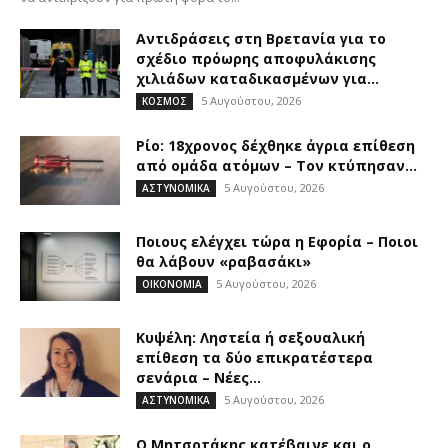
Αντιδράσεις στη Βρετανία για το
σχέδιο πρόωρης αποφυλάκισης
χιλιάδων καταδικασμένων για...
5 Αυγούστου, 2026
ΚΟΣΜΟΣ
Ρίο: 18χρονος δέχθηκε άγρια επίθεση
από ομάδα ατόμων – Τον κτύπησαν...
5 Αυγούστου, 2026
ΑΣΤΥΝΟΜΙΚΑ
Ποιους ελέγχει τώρα η Εφορία – Ποιοι
θα λάβουν «ραβασάκι»
5 Αυγούστου, 2026
ΟΙΚΟΝΟΜΙΑ
Κυψέλη: Ληστεία ή σεξουαλική
επίθεση τα δύο επικρατέστερα
σενάρια – Νέες...
5 Αυγούστου, 2026
ΑΣΤΥΝΟΜΙΚΑ
Ο Μητσοτάκης κατέβαινε και ο