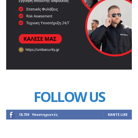
FOLLOW US
18,739
Υποστηρικτές
ΚΆΝΤΕ LIKE