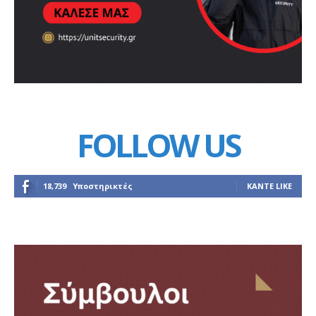
FOLLOW US
18,739
Υποστηρικτές
ΚΆΝΤΕ LIKE