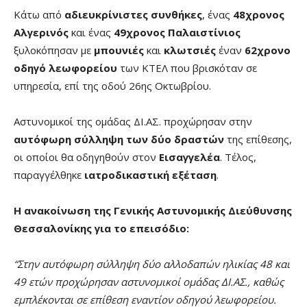
Κάτω από
αδιευκρίνιστες συνθήκες
, ένας
48χρονος
Αλγερινός
και ένας
49χρονος Παλαιστίνιος
ξυλοκόπησαν με
μπουνιές
και
κλωτσιές
έναν
62χρονο
οδηγό λεωφορείου
των ΚΤΕΛ που βρισκόταν σε
υπηρεσία, επί της οδού 26ης Οκτωβρίου.
Αστυνομικοί της ομάδας ΔΙ.ΑΣ. προχώρησαν στην
αυτόφωρη σύλληψη των δύο δραστών
της επίθεσης,
οι οποίοι θα οδηγηθούν στον
Εισαγγελέα
. Τέλος,
παραγγέλθηκε
ιατροδικαστική εξέταση
.
Η ανακοίνωση της Γενικής Αστυνομικής Διεύθυνσης
Θεσσαλονίκης για το επεισόδιο:
“Στην αυτόφωρη σύλληψη δύο αλλοδαπών ηλικίας 48 και
49 ετών προχώρησαν αστυνομικοί ομάδας ΔΙ.ΑΣ., καθώς
εμπλέκονται σε επίθεση εναντίον οδηγού λεωφορείου.