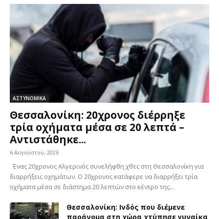
ΑΣΤΥΝΟΜΙΚΑ
Θεσσαλονίκη: 20χρονος διέρρηξε
τρία οχήματα μέσα σε 20 λεπτά –
Αντιστάθηκε...
6 Αυγούστου, 2026
Ένας 20χρονος Αλγερινός συνελήφθη χθες στη Θεσσαλονίκη για
διαρρήξεις οχημάτων. Ο 20χρονος κατάφερε να διαρρήξει τρία
οχήματα μέσα σε διάστημα 20 λεπτών στο κέντρο της...
Θεσσαλονίκη: Ινδός που διέμενε
παράνομα στη χώρα χτύπησε γυναίκα