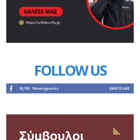
FOLLOW US
18,739
Υποστηρικτές
ΚΆΝΤΕ LIKE