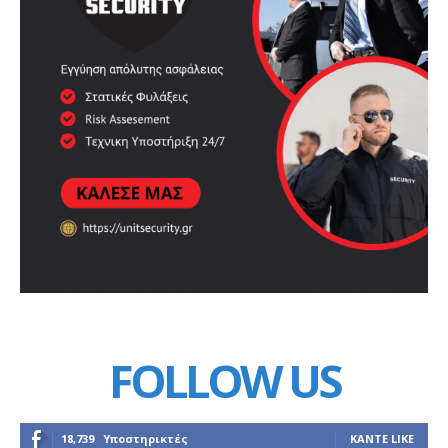
FOLLOW US
18,739
Υποστηρικτές
ΚΆΝΤΕ LIKE