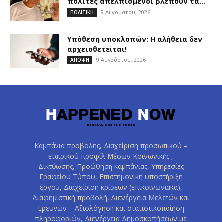
πολίτες απελπισμένοι βλέπουν τα...
9 Αυγούστου, 2026
ΠΟΛΙΤΙΚΗ
Υπόθεση υποκλοπών: Η αλήθεια δεν
αρχειοθετείται!
9 Αυγούστου, 2026
ΑΠΟΨΗ
Καμπάνια προβολής, Διαχείριση προσωπικού –
εταιρικού προφίλ Μέσων Κοινωνικής ,
Δικτύωσης, Προώθηση καμπάνιας, Υπηρεσίες
Γραφείου Τύπου, Επιστημονική υποστήριξη
έργου, Διαχείριση κρίσεων (επικοινωνιακά),
Διαφημιστική προβολή, Διενέργεια Μελετών και
Ερευνών – Αξιολόγηση και στατιστικοποίηση
πληροφοριών, Διενέργεια Δημοσκοπήσεων με