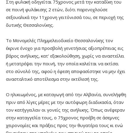
Στη φυλακή οδηγείται 75χρονος μετά την καταδίκη του
σε ποινή φυλάκισης 2 ετών, διότι παρενοχλούσε
σεξουαλικά την 11χρονη γειτόνισσά του, σε περιοχή της
δυτικής Θεσσαλονίκης.
Το Μονομελές Πλημμελειοδικείο Θεσσαλονίκης τον
έκρινε ένοχο για προσβολή γενετήσιας αξιοπρέπειας εις
βάρος ανήλικης, κατ’ εξακολούθηση, χωρίς να αναστείλει
ή μετατρέψει την ποινή, την οποία καλείται να εκτίσει
στο σύνολό της, αφού η έφεση αποφασίστηκε να μην έχει
ανασταλτικό αποτέλεσμα στην εκτέλεσή της.
Ο ηλικιωμένος, με καταγωγή από την Αλβανία, συνελήφθη
πριν από λίγες μέρες με την αυτόφωρη διαδικασία, όταν
τον κατήγγειλαν οι γονείς της ανήλικης. Όπως ανέφεραν
στην καταγγελία τους, ο 75χρονος προέβη σε άσεμνες
χειρονομίες και πράξεις προς την θυγατέρα τους κι ενώ
βρισκόταν στο μπαλκόνι του σπιτιού του το οποίο