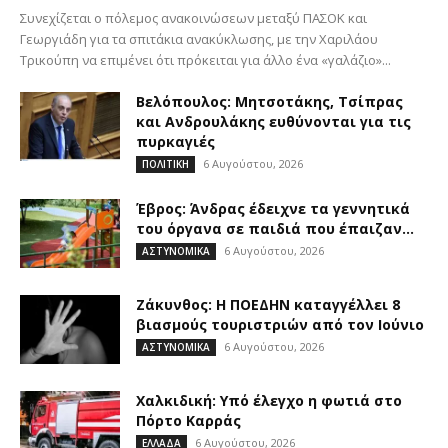
Συνεχίζεται ο πόλεμος ανακοινώσεων μεταξύ ΠΑΣΟΚ και
Γεωργιάδη για τα σπιτάκια ανακύκλωσης, με την Χαριλάου
Τρικούπη να επιμένει ότι πρόκειται για άλλο ένα «γαλάζιο»...
Βελόπουλος: Μητσοτάκης, Τσίπρας
και Ανδρουλάκης ευθύνονται για τις
πυρκαγιές
6 Αυγούστου, 2026
ΠΟΛΙΤΙΚΗ
Έβρος: Άνδρας έδειχνε τα γεννητικά
του όργανα σε παιδιά που έπαιζαν...
6 Αυγούστου, 2026
ΑΣΤΥΝΟΜΙΚΑ
Ζάκυνθος: Η ΠΟΕΔΗΝ καταγγέλλει 8
βιασμούς τουριστριών από τον Ιούνιο
6 Αυγούστου, 2026
ΑΣΤΥΝΟΜΙΚΑ
Χαλκιδική: Υπό έλεγχο η φωτιά στο
Πόρτο Καρράς
6 Αυγούστου, 2026
ΕΛΛΑΔΑ