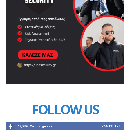
FOLLOW US
18,739
Υποστηρικτές
ΚΆΝΤΕ LIKE