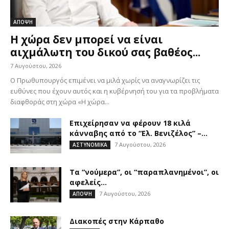
ΑΠΟΨΗ
Η χώρα δεν μπορεί να είναι
αιχμάλωτη του δικού σας βαθέος...
7 Αυγούστου, 2026
Ο Πρωθυπουργός επιμένει να μιλά χωρίς να αναγνωρίζει τις
ευθύνες που έχουν αυτός και η κυβέρνησή του για τα προβλήματα
διαφθοράς στη χώρα «Η χώρα...
Επιχείρησαν να φέρουν 18 κιλά
κάνναβης από το “Ελ. Βενιζέλος” –...
7 Αυγούστου, 2026
ΑΣΤΥΝΟΜΙΚΑ
Τα “νούμερα”, οι “παραπλανημένοι”, οι
αφελείς…
7 Αυγούστου, 2026
ΑΠΟΨΗ
Διακοπές στην Κάρπαθο