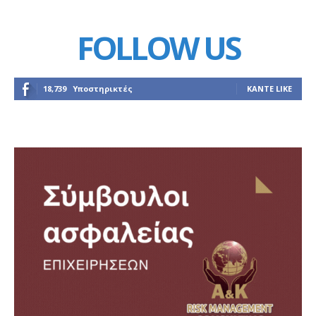
FOLLOW US
18,739
Υποστηρικτές
ΚΆΝΤΕ LIKE