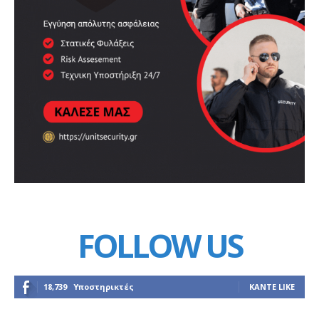
FOLLOW US
18,739
Υποστηρικτές
ΚΆΝΤΕ LIKE