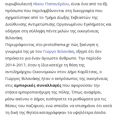
ευρωβουλευτή
Νίκου Παπανδρέου
, είναι ένα από τα έξι
πρόσωπα που περιλαμβάνονται στη δικογραφία που
σχηματίστηκε από το Τμήμα Δίωξης Εκβιαστών της
Διεύθυνσης Αντιμετώπισης Οργανωμένου Εγκλήματος και
οδήγησε στη σύλληψη πέντε μελών της οικογένειας
Βιλανάκη.
Περιγράφοντας στο protothema.gr πώς ξεκίνησε η
γνωριμία της με τον
Γιώργο Βιλανάκη
, εξηγεί ότι δεν
επρόκειτο για έναν άγνωστο άνθρωπο. Την περίοδο
2014-2017, όταν η ίδια κατείχε τη θέση της
αντιδημάρχου Οικονομικών στον Δήμο Καρδίτσας, ο
Γιώργος Βιλανάκης ήταν ο εκπρόσωπος της οικογένειας
στις
εμπορικές συναλλαγές
που αφορούσαν την
ετήσια εμποροπανήγυρη της πόλης. Όπως αναφέρει,
μέσω εκείνου ο Δήμος εισέπραττε τα μισθώματα για τις
θέσεις του παζαριού, ενώ σπεύδει να επισημάνει ότι κατά
τη δική της θητεία καταγράφηκαν τα υψηλότερα έσοδα