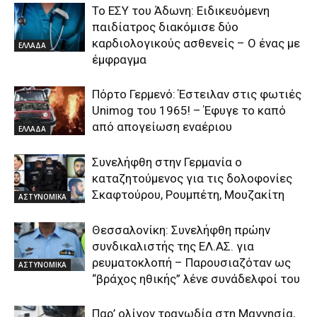
Το ΕΣΥ του Άδωνη: Ειδικευόμενη
παιδίατρος διακόμισε δύο
καρδιολογικούς ασθενείς – Ο ένας με
ΕΛΛΑΔΑ
έμφραγμα
Πόρτο Γερμενό: Έστειλαν στις φωτιές
Unimog του 1965! – Έφυγε το καπό
από απογείωση εναέριου
ΕΛΛΑΔΑ
Συνελήφθη στην Γερμανία ο
καταζητούμενος για τις δολοφονίες
Σκαφτούρου, Ρουμπέτη, Μουζακίτη
ΑΣΤΥΝΟΜΙΚΑ
Θεσσαλονίκη: Συνελήφθη πρώην
συνδικαλιστής της ΕΛ.ΑΣ. για
ρευματοκλοπή – Παρουσιαζόταν ως
ΑΣΤΥΝΟΜΙΚΑ
“βράχος ηθικής” λένε συνάδελφοί του
Παρ’ ολίγον τραγωδία στη Μαγνησία,