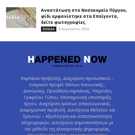
Αναστάτωση στο Νοσοκομείο Πύργου,
φίδι εμφανίστηκε στα Επείγοντα,
δείτε φωτογραφίες
8 Αυγούστου, 2026
ΕΛΛΑΔΑ
Καμπάνια προβολής, Διαχείριση προσωπικού –
εταιρικού προφίλ Μέσων Κοινωνικής ,
Δικτύωσης, Προώθηση καμπάνιας, Υπηρεσίες
Γραφείου Τύπου, Επιστημονική υποστήριξη
έργου, Διαχείριση κρίσεων (επικοινωνιακά),
Διαφημιστική προβολή, Διενέργεια Μελετών και
Ερευνών – Αξιολόγηση και στατιστικοποίηση
πληροφοριών, Διενέργεια Δημοσκοπήσεων με
την μέθοδο της ηλεκτρονικής ψηφοφορίας,