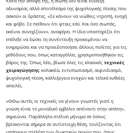
Κατά την άποψή της, η σιωπή δεν είναι ένδειξη
αδυναμίας αλλά αποτέλεσμα της ψυχολογικής πίεσης που
ασκούν οι δράστες. «Σε κάνουν να νιώθεις ντροπή, ενοχή
και φόβο. Σε πείθουν ότι φταις εσύ. Και όσο σιωπάς,
εκείνοι συνεχίζουν», αναφέρει. Η ίδια υποστηρίζει ότι
επέλεξε να δώσει τη συνέντευξη προκειμένου να
ενημερώσει και να προειδοποιήσει άλλους πολίτες για τις
μεθόδους που, όπως καταγγέλλει, χρησιμοποιήθηκαν εις
βάρος της. Όπως λέει, βίωσε όλες τις κλασικές
τεχνικές
χειραγώγησης
: κολακεία, εντυπωσιασμό, αιφνιδιασμό,
ψυχολογική πίεση, καλλιέργεια ενοχών και τελικά ευθείες
απειλές.
«Θέλω αυτές οι τεχνικές να γίνουν γνωστές γιατί η
γνώση είναι το μοναδικό εμβόλιο απέναντι στην απάτη»,
σημειώνει. Παράλληλα στέλνει μήνυμα σε όσους
βρίσκονται σήμερα σε αντίστοιχη θέση, τονίζοντας ότι
υπάρχουν στελέχη των διωκτικών αρχών που, όπως