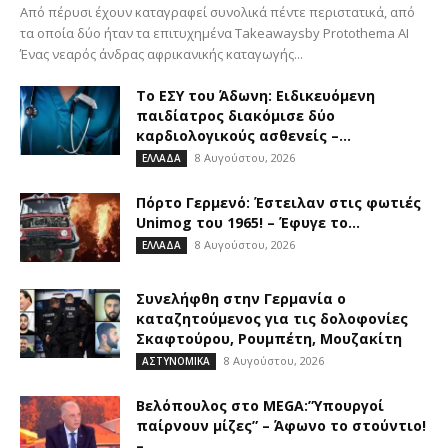
Από πέρυσι έχουν καταγραφεί συνολικά πέντε περιστατικά, από
τα οποία δύο ήταν τα επιτυχημένα Takeawaysby Protothema AI
Ένας νεαρός άνδρας αφρικανικής καταγωγής...
Το ΕΣΥ του Άδωνη: Ειδικευόμενη
παιδίατρος διακόμισε δύο
καρδιολογικούς ασθενείς –...
8 Αυγούστου, 2026
ΕΛΛΑΔΑ
Πόρτο Γερμενό: Έστειλαν στις φωτιές
Unimog του 1965! – Έφυγε το...
8 Αυγούστου, 2026
ΕΛΛΑΔΑ
Συνελήφθη στην Γερμανία ο
καταζητούμενος για τις δολοφονίες
Σκαφτούρου, Ρουμπέτη, Μουζακίτη
8 Αυγούστου, 2026
ΑΣΤΥΝΟΜΙΚΑ
Βελόπουλος στο MEGA:”Υπουργοί
παίρνουν μίζες” – Άφωνο το στούντιο!
–...