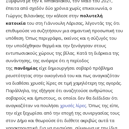
Σύμφωνα με την κ. Μπακαλάκου, τον Μάιο του 2021,
έπειτα από σχεδόν δύο χρόνια χωρίς επικοινωνία, ο
Γιώργος Βιλανάκης την κάλεσε στην
πολυτελή
κατοικία
του στη Γιάννουλη Λάρισας, λέγοντάς της ότι
επιθυμούσε να συζητήσουν μια σημαντική προσωπική του
υπόθεση. Όπως περιγράφει, εκείνος και η σύζυγός του
την υποδέχθηκαν θερμά και την ξενάγησαν στους
εντυπωσιακούς χώρους της βίλας. Κατά τη διάρκεια της
συνάντησης, της ανέφερε ότι η περίοδος
της
πανδημίας
είχε δημιουργήσει σοβαρό πρόβλημα
ρευστότητας στην οικογένειά του και πως αναγκαζόταν
να διαθέσει χρυσές λίρες σε τιμή χαμηλότερη της αγοράς.
Παράλληλα, της εξήγησε ότι αναζητούσε ανθρώπους
σοβαρούς και έμπιστους, οι οποίοι δεν θα διέδιδαν ότι
αναγκαζόταν να πουλήσει
χρυσές λίρες
. Όπως της είπε,
την είχε ξεχωρίσει από την εποχή της συνεργασίας τους
στον Δήμο και θεωρούσε ότι διέθετε ακριβώς αυτά τα
χαρακτηριστικά. Για να ενισχύσει, σύμφωνα με την ίδια,