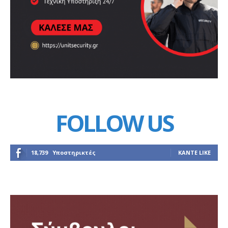
FOLLOW US
18,739
Υποστηρικτές
ΚΆΝΤΕ LIKE