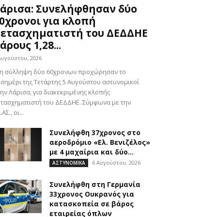
άρισα: Συνελήφθησαν δύο
0χρονοι για κλοπή
ετασχηματιστή του ΔΕΔΔΗΕ
άρους 1,28...
Αυγούστου, 2026
τη σύλληψη δύο 60χρονων προχώρησαν το
σημέρι της Τετάρτης 5 Αυγούστου αστυνομικοί
ην Λάρισα, για διακεκριμένης κλοπής
τασχηματιστή του ΔΕΔΔΗΕ. Σύμφωνα με την
.ΑΣ., οι...
Συνελήφθη 37χρονος στο
αεροδρόμιο «Ελ. Βενιζέλος»
με 4 μαχαίρια και δύο...
6 Αυγούστου, 2026
ΑΣΤΥΝΟΜΙΚΑ
Συνελήφθη στη Γερμανία
33χρονος Ουκρανός για
κατασκοπεία σε βάρος
εταιρείας όπλων