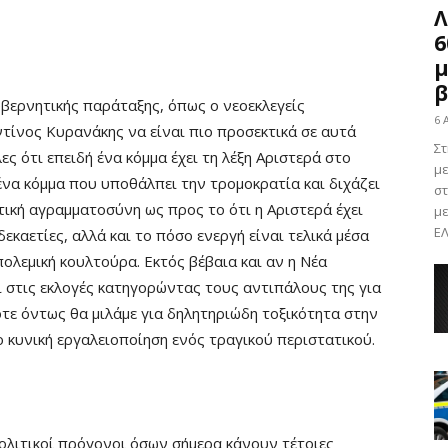
Λ
6
μ
β
κυβερνητικής παράταξης, όπως ο νεοεκλεγείς
6 
ίνος Κυρανάκης να είναι πιο προσεκτικά σε αυτά
Σ
λες ότι επειδή ένα κόμμα έχει τη λέξη Αριστερά στο
με
ένα κόμμα που υποθάλπει την τρομοκρατία και διχάζει
στ
τική αγραμματοσύνη ως προς το ότι η Αριστερά έχει
με
ΕΛ
δεκαετίες, αλλά και το πόσο ενεργή είναι τελικά μέσα
ολεμική κουλτούρα. Εκτός βέβαια και αν η Νέα
ι στις εκλογές κατηγορώντας τους αντιπάλους της για
τε όντως θα μιλάμε για δηλητηριώδη τοξικότητα στην
ο κυνική εργαλειοποίηση ενός τραγικού περιστατικού.
 πολιτικοί πρόγονοι όσων σήμερα κάνουν τέτοιες