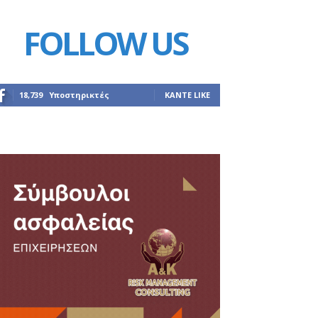
FOLLOW US
18,739
Υποστηρικτές
ΚΆΝΤΕ LIKE