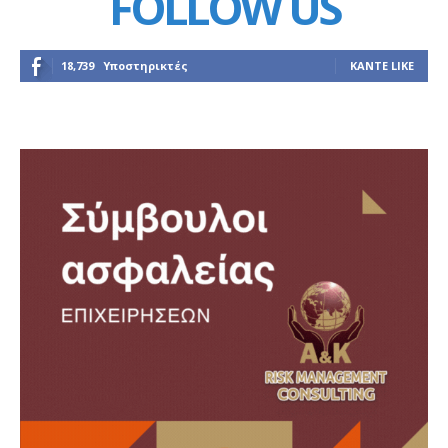
FOLLOW US
18,739
Υποστηρικτές
ΚΆΝΤΕ LIKE