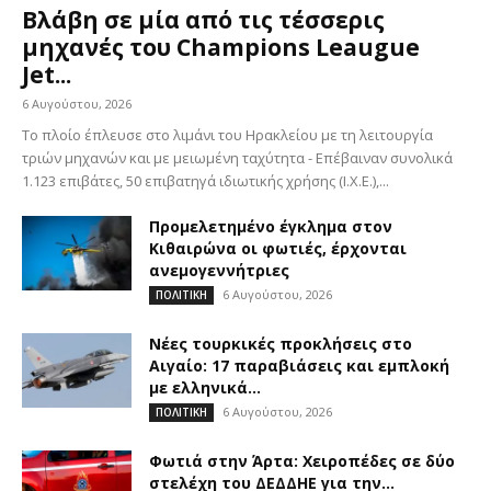
Βλάβη σε μία από τις τέσσερις
μηχανές του Champions Leaugue
Jet...
6 Αυγούστου, 2026
Το πλοίο έπλευσε στο λιμάνι του Ηρακλείου με τη λειτουργία
τριών μηχανών και με μειωμένη ταχύτητα - Επέβαιναν συνολικά
1.123 επιβάτες, 50 επιβατηγά ιδιωτικής χρήσης (Ι.Χ.Ε.),...
Προμελετημένο έγκλημα στον
Κιθαιρώνα οι φωτιές, έρχονται
ανεμογεννήτριες
6 Αυγούστου, 2026
ΠΟΛΙΤΙΚΗ
Νέες τουρκικές προκλήσεις στο
Αιγαίο: 17 παραβιάσεις και εμπλοκή
με ελληνικά...
6 Αυγούστου, 2026
ΠΟΛΙΤΙΚΗ
Φωτιά στην Άρτα: Χειροπέδες σε δύο
στελέχη του ΔΕΔΔΗΕ για την...