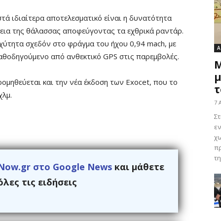
ιστά ιδιαίτερα αποτελεσματικό είναι η δυνατότητα
εια της θάλασσας αποφεύγοντας τα εχθρικά ραντάρ.
ύτητα σχεδόν στο φράγμα του ήχου 0,94 mach, με
Α
αθοδηγούμενο από ανθεκτικό GPS στις παρεμβολές.
Μ
μ
ρομηθεύεται και την νέα έκδοση των Exocet, που το
τ
χλμ.
7 
Στ
εν
χω
πρ
τη
Now.gr στο Google News
και μάθετε
λες τις ειδήσεις