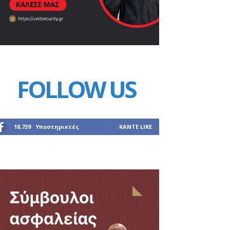
FOLLOW US
18,739
Υποστηρικτές
ΚΆΝΤΕ LIKE