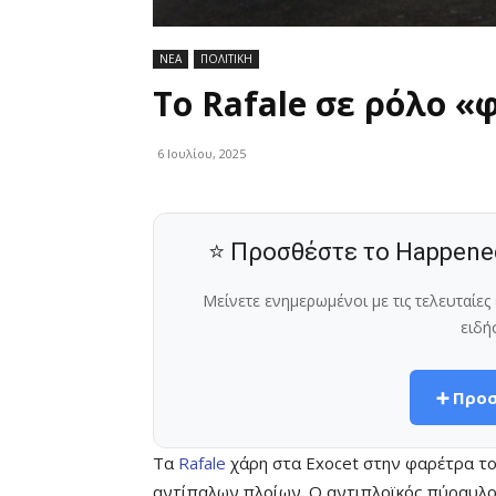
ΝΕΑ
ΠΟΛΙΤΙΚΗ
Το Rafale σε ρόλο 
6 Ιουλίου, 2025
⭐ Προσθέστε το Happene
Μείνετε ενημερωμένοι με τις τελευταίε
ειδή
➕ Προσ
Τα
Rafale
χάρη στα Exocet στην φαρέτρα τ
αντίπαλων πλοίων. Ο αντιπλοϊκός πύραυλος