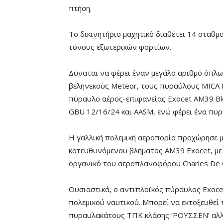
πτήση.
Το δικινητήριο μαχητικό διαθέτει 14 σταθμ
τόνους εξωτερικών φορτίων.
Δύναται να φέρει έναν μεγάλο αριθμό όπλ
βεληνεκούς Meteor, τους πυραύλους MICA E
πύραυλο αέρος-επιφανείας Exocet AM39 Blo
GBU 12/16/24 και AASM, ενώ φέρει ένα πυ
Η γαλλική πολεμική αεροπορία προχώρησε μ
κατευθυνόμενου βλήματος AM39 Exocet, με έ
οργανικό του αεροπλανοφόρου Charles De G
Ουσιαστικά, ο αντιπλοϊκός πύραυλος Exoce
πολεμικού ναυτικού. Μπορεί να εκτοξευθεί τ
πυραυλακάτους ΤΠΚ κλάσης ‘ΡΟΥΣΣΕΝ’ αλλά 