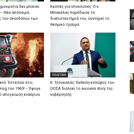
ημοκρατία δεν μπαίνει
Κεσσές για υποκλοπές: Ο κ.
 – Νέα απόπειρα
Μπακέλας παρέδωσε τα
 του σκανδάλου των
διαπιστευτήριά του, συντηρεί το
θεσμικό τραύμα
ΠΟΛΙΤΙΚΗ
ενό: Έστειλαν στις
Κ. Τσουκαλάς: Έκθεση-κόλαφος του
mog του 1965! – Έφυγε
ΟΟΣΑ διαλύει το success story της
ό απογείωση εναέριου
κυβέρνησης