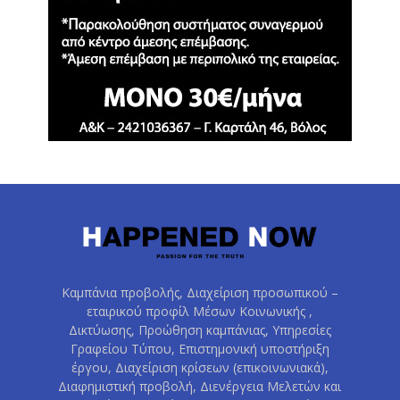
Καμπάνια προβολής, Διαχείριση προσωπικού –
εταιρικού προφίλ Μέσων Κοινωνικής ,
Δικτύωσης, Προώθηση καμπάνιας, Υπηρεσίες
Γραφείου Τύπου, Επιστημονική υποστήριξη
έργου, Διαχείριση κρίσεων (επικοινωνιακά),
Διαφημιστική προβολή, Διενέργεια Μελετών και