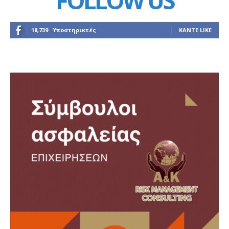
FOLLOW US
18,739
Υποστηρικτές
ΚΆΝΤΕ LIKE