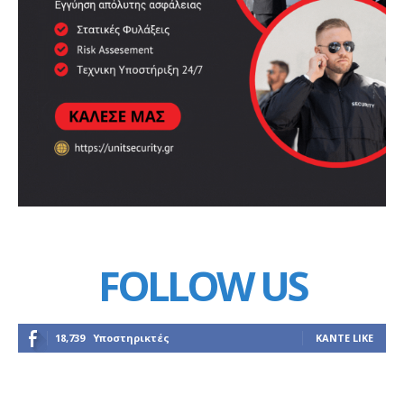
FOLLOW US
18,739
Υποστηρικτές
ΚΆΝΤΕ LIKE