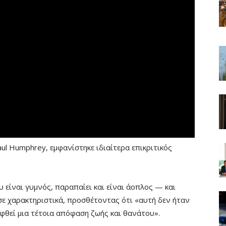
ul Humphrey, εμφανίστηκε ιδιαίτερα επικριτικός
υ είναι γυμνός, παραπαίει και είναι άοπλος — και
ε χαρακτηριστικά, προσθέτοντας ότι «αυτή δεν ήταν
φθεί μια τέτοια απόφαση ζωής και θανάτου».