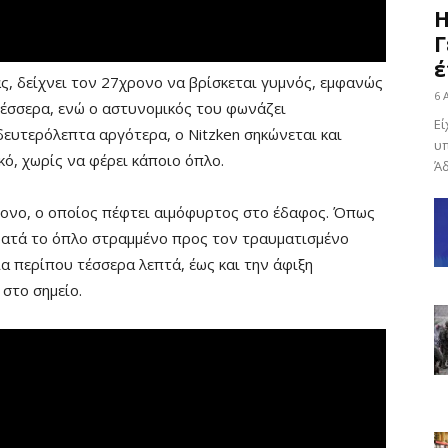
Η
Γ
έ
ς, δείχνει τον 27χρονο να βρίσκεται γυμνός, εμφανώς
6 
έσσερα, ενώ ο αστυνομικός του φωνάζει
Εί
 δευτερόλεπτα αργότερα, ο Nitzken σηκώνεται και
υπ
ό, χωρίς να φέρει κάποιο όπλο.
Άδ
ρονο, ο οποίος πέφτει αιμόφυρτος στο έδαφος. Όπως
κρατά το όπλο στραμμένο προς τον τραυματισμένο
ια περίπου τέσσερα λεπτά, έως και την άφιξη
στο σημείο.