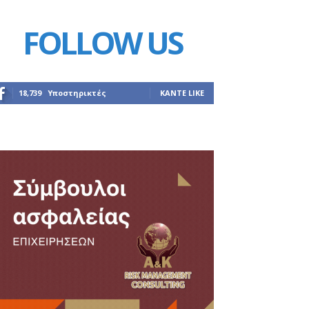
FOLLOW US
18,739
Υποστηρικτές
ΚΆΝΤΕ LIKE