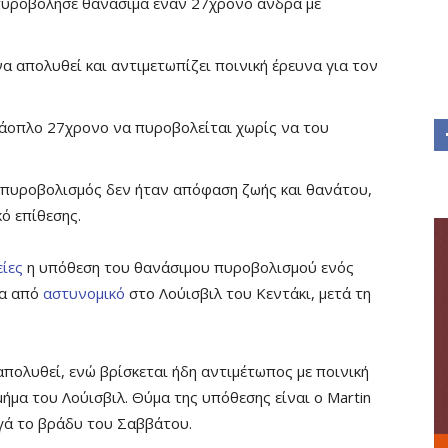
 πυροβόλησε θανάσιμα έναν 27χρονο άνδρα με
να απολυθεί και αντιμετωπίζει ποινική έρευνα για τον
 άοπλο 27χρονο να πυροβολείται χωρίς να του
 πυροβολισμός δεν ήταν απόφαση ζωής και θανάτου,
ό επίθεσης.
ίες
η υπόθεση του θανάσιμου πυροβολισμού ενός
τα από
αστυνομικό
στο Λούισβιλ του Κεντάκι, μετά τη
.
απολυθεί, ενώ βρίσκεται ήδη αντιμέτωπος με ποινική
ήμα του Λούισβιλ. Θύμα της υπόθεσης είναι ο Martin
αργά το βράδυ του Σαββάτου.