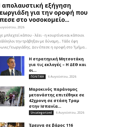
 απολαυστική εξήγηση
εωργιάδη για την οροφή που
πεσε στο νοσοκομείο...
Αυγούστου, 2026
χε μπλεχτεί κάπου - λέει - η κουρτίνα και κάποιοι
άλληλοι την τράβηξαν με δύναμη... Τάδε έφη
ωνις Γεωργιάδης. Δεν έπεσε η οροφή στο Τμήμα...
Η στρατηγική Μητσοτάκη
για τις εκλογές – Η ΔΕΘ και
οι...
6 Αυγούστου, 2026
ΠΟΛΙΤΙΚΗ
Μαροκινός παράνομος
μετανάστης επιτέθηκε σε
42χρονη σε στάση Τραμ
στην Ισπανία...
6 Αυγούστου, 2026
Uncategorized
Έρευνα σε βάρος 116