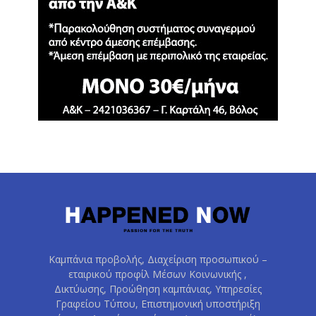
Καμπάνια προβολής, Διαχείριση προσωπικού –
εταιρικού προφίλ Μέσων Κοινωνικής ,
Δικτύωσης, Προώθηση καμπάνιας, Υπηρεσίες
Γραφείου Τύπου, Επιστημονική υποστήριξη