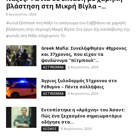
βλάστηση στη Μικρή Βίγλα –...
8 Αυγούστου, 2026
Φωτιά ξέσπασε στη Νάξο το απόγευμα του Σαββάτου σε χαμηλή
βλάστηση στην περιοχή Μικρή Βίγλα. Στο έργο της κατάσβεσης της
φωτιάς στη Νάξο επιχειρούν 10...
Greek Μafia: Συνελήφθησαν 49χρονος
και 37χρονος, που είχαν τα
ψευδώνυμα “πίτμπουλ”...
8 Αυγούστου, 2026
ΑΣΤΥΝΟΜΙΚΑ
Άγριος ξυλοδαρμός 51χρονου στο
Ρέθυμνο – Πέντε συλλήψεις
8 Αυγούστου, 2026
ΑΣΤΥΝΟΜΙΚΑ
Εντοπίστηκε η «Αράχνη» του Άσαντ:
Πώς ένα ξεχασμένο σημειωματάριο
οδήγησε στα...
8 Αυγούστου, 2026
ΚΟΣΜΟΣ