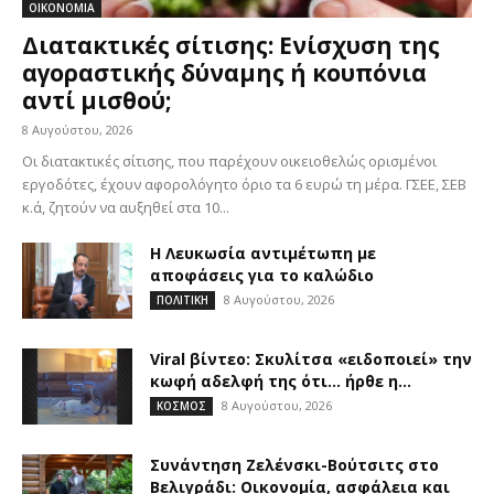
ΟΙΚΟΝΟΜΙΑ
Διατακτικές σίτισης: Ενίσχυση της
αγοραστικής δύναμης ή κουπόνια
αντί μισθού;
8 Αυγούστου, 2026
Oι διατακτικές σίτισης, που παρέχουν οικειοθελώς ορισμένοι
εργοδότες, έχουν αφορολόγητο όριο τα 6 ευρώ τη μέρα. ΓΣΕΕ, ΣΕΒ
κ.ά, ζητούν να αυξηθεί στα 10...
Η Λευκωσία αντιμέτωπη με
αποφάσεις για το καλώδιο
8 Αυγούστου, 2026
ΠΟΛΙΤΙΚΗ
Viral βίντεο: Σκυλίτσα «ειδοποιεί» την
κωφή αδελφή της ότι… ήρθε η...
8 Αυγούστου, 2026
ΚΟΣΜΟΣ
Συνάντηση Ζελένσκι-Βούτσιτς στο
Βελιγράδι: Οικονομία, ασφάλεια και