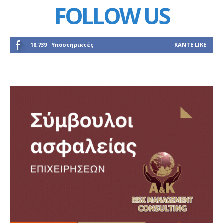
FOLLOW US
18,739
Υποστηρικτές
ΚΆΝΤΕ LIKE