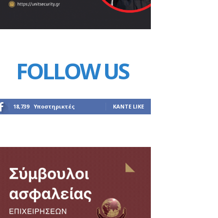
FOLLOW US
18,739
Υποστηρικτές
ΚΆΝΤΕ LIKE