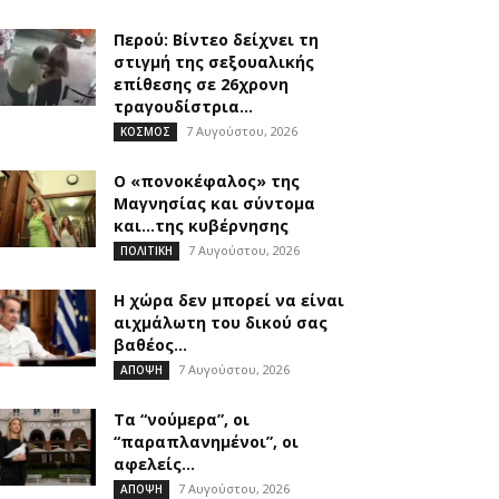
Περού: Βίντεο δείχνει τη
στιγμή της σεξουαλικής
επίθεσης σε 26χρονη
τραγουδίστρια...
7 Αυγούστου, 2026
ΚΟΣΜΟΣ
Ο «πονοκέφαλος» της
Μαγνησίας και σύντομα
και…της κυβέρνησης
7 Αυγούστου, 2026
ΠΟΛΙΤΙΚΗ
Η χώρα δεν μπορεί να είναι
αιχμάλωτη του δικού σας
βαθέος...
7 Αυγούστου, 2026
ΑΠΟΨΗ
Τα “νούμερα”, οι
“παραπλανημένοι”, οι
αφελείς…
7 Αυγούστου, 2026
ΑΠΟΨΗ