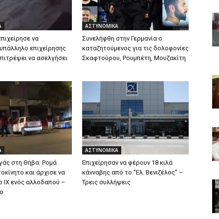
Α
ΑΣΤΥΝΟΜΙΚΑ
επιχείρησε να
Συνελήφθη στην Γερμανία ο
 υπάλληλο επιχείρησης
καταζητούμενος για τις δολοφονίες
επιτρέψει να ασελγήσει
Σκαφτούρου, Ρουμπέτη, Μουζακίτη
Α
ΑΣΤΥΝΟΜΙΚΑ
γάς στη Θήβα: Ρομά
Επιχείρησαν να φέρουν 18 κιλά
οκίνητο και άρχισε να
κάνναβης από το “Ελ. Βενιζέλος” –
ο ΙΧ ενός αλλοδαπού –
Τρεις συλλήψεις
εο