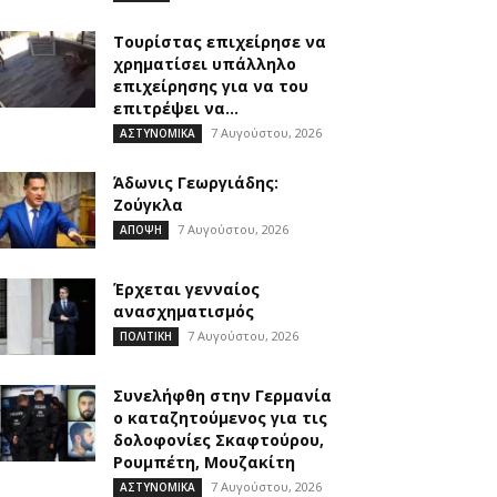
Τουρίστας επιχείρησε να
χρηματίσει υπάλληλο
επιχείρησης για να του
επιτρέψει να...
7 Αυγούστου, 2026
ΑΣΤΥΝΟΜΙΚΑ
Άδωνις Γεωργιάδης:
Ζούγκλα
7 Αυγούστου, 2026
ΑΠΟΨΗ
Έρχεται γενναίος
ανασχηματισμός
7 Αυγούστου, 2026
ΠΟΛΙΤΙΚΗ
Συνελήφθη στην Γερμανία
ο καταζητούμενος για τις
δολοφονίες Σκαφτούρου,
Ρουμπέτη, Μουζακίτη
7 Αυγούστου, 2026
ΑΣΤΥΝΟΜΙΚΑ