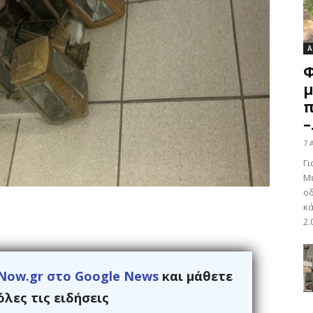
Α
Φ
μ
π
–.
7 
Γι
Με
οδ
κά
2.
Now.gr στο Google News
και μάθετε
λες τις ειδήσεις