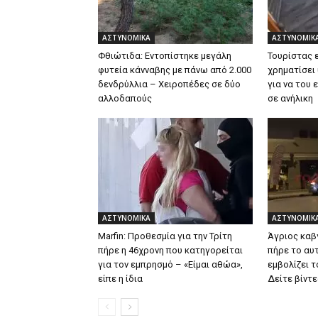
ΑΣΤΥΝΟΜΙΚΑ
ΑΣΤΥΝΟΜΙΚ
Φθιώτιδα: Εντοπίστηκε μεγάλη
Τουρίστας 
φυτεία κάνναβης με πάνω από 2.000
χρηματίσει
δενδρύλλια – Xειροπέδες σε δύο
για να του 
αλλοδαπούς
σε ανήλικη
ΑΣΤΥΝΟΜΙΚΑ
ΑΣΤΥΝΟΜΙΚ
Marfin: Προθεσμία για την Τρίτη
Άγριος καβ
πήρε η 46χρονη που κατηγορείται
πήρε το αυτ
για τον εμπρησμό – «Είμαι αθώα»,
εμβολίζει τ
είπε η ίδια
Δείτε βίντ