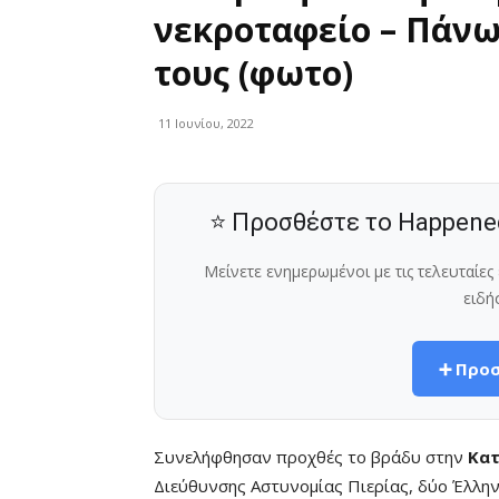
νεκροταφείο – Πάνω
τους (φωτο)
11 Ιουνίου, 2022
⭐ Προσθέστε το Happene
Μείνετε ενημερωμένοι με τις τελευταίε
ειδή
➕ Προσ
Συνελήφθησαν προχθές το βράδυ στην
Κατ
Διεύθυνσης Αστυνομίας Πιερίας, δύο Έλλην