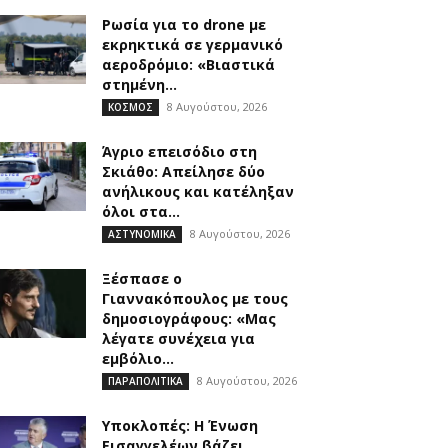
Ρωσία για το drone με
εκρηκτικά σε γερμανικό
αεροδρόμιο: «Βιαστικά
στημένη...
8 Αυγούστου, 2026
ΚΟΣΜΟΣ
Άγριο επεισόδιο στη
Σκιάθο: Απείλησε δύο
ανήλικους και κατέληξαν
όλοι στα...
8 Αυγούστου, 2026
ΑΣΤΥΝΟΜΙΚΑ
Ξέσπασε ο
Γιαννακόπουλος με τους
δημοσιογράφους: «Μας
λέγατε συνέχεια για
εμβόλιο...
8 Αυγούστου, 2026
ΠΑΡΑΠΟΛΙΤΙΚΑ
Υποκλοπές: Η Ένωση
Εισαγγελέων βάζει