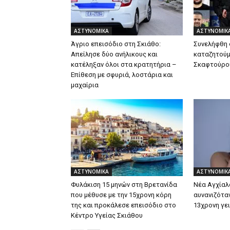
ΑΣΤΥΝΟΜΙΚΑ
ΑΣΤΥΝΟΜΙΚ
Άγριο επεισόδιο στη Σκιάθο:
Συνελήφθη 
Απείλησε δύο ανήλικους και
καταζητούμ
κατέληξαν όλοι στα κρατητήρια –
Σκαφτούρου
Επίθεση με σφυριά, λοστάρια και
μαχαίρια
ΑΣΤΥΝΟΜΙΚΑ
ΑΣΤΥΝΟΜΙΚ
Φυλάκιση 15 μηνών στη Βρετανίδα
Νέα Αγχίαλ
που μέθυσε με την 15χρονη κόρη
αυνανιζότα
της και προκάλεσε επεισόδιο στο
13χρονη γε
Κέντρο Υγείας Σκιάθου