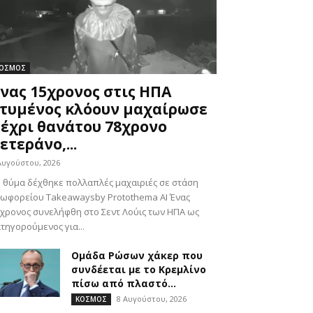
ΟΣΜΟΣ
νας 15χρονος στις ΗΠΑ
τυμένος κλόουν μαχαίρωσε
έχρι θανάτου 78χρονο
ετεράνο,...
Αυγούστου, 2026
 θύμα δέχθηκε πολλαπλές μαχαιριές σε στάση
ωφορείου Takeawaysby Protothema AI Ένας
χρονος συνελήφθη στο Σεντ Λούις των ΗΠΑ ως
τηγορούμενος για...
Ομάδα Ρώσων χάκερ που
συνδέεται με το Κρεμλίνο
πίσω από πλαστό...
8 Αυγούστου, 2026
ΚΟΣΜΟΣ