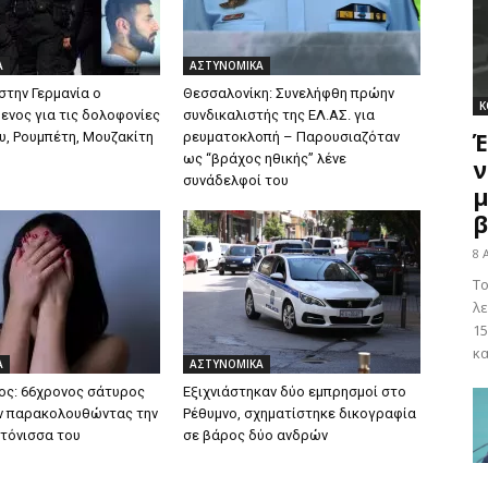
Α
ΑΣΤΥΝΟΜΙΚΑ
στην Γερμανία ο
Θεσσαλονίκη: Συνελήφθη πρώην
Κ
ενος για τις δολοφονίες
συνδικαλιστής της ΕΛ.ΑΣ. για
Έ
, Ρουμπέτη, Μουζακίτη
ρευματοκλοπή – Παρουσιαζόταν
ως “βράχος ηθικής” λένε
ν
συνάδελφοί του
μ
β
8 
Το
λε
15
κα
Α
ΑΣΤΥΝΟΜΙΚΑ
ος: 66χρονος σάτυρος
Εξιχνιάστηκαν δύο εμπρησμοί στο
ν παρακολουθώντας την
Ρέθυμνο, σχηματίστηκε δικογραφία
ιτόνισσα του
σε βάρος δύο ανδρών