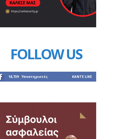
FOLLOW US
18,739
Υποστηρικτές
ΚΆΝΤΕ LIKE