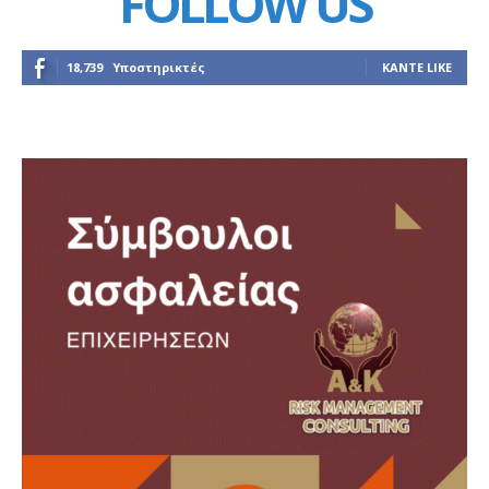
FOLLOW US
18,739
Υποστηρικτές
ΚΆΝΤΕ LIKE