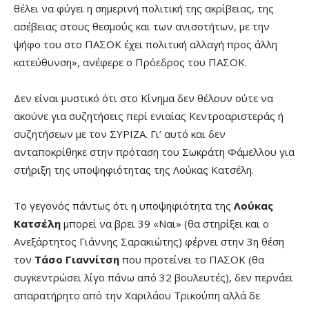
θέλει να φύγει η σημερινή πολιτική της ακρίβειας, της
ασέβειας στους θεσμούς και των ανισοτήτων, με την
ψήφο του στο ΠΑΣΟΚ έχει πολιτική αλλαγή προς άλλη
κατεύθυνση», ανέφερε ο Πρόεδρος του ΠΑΣΟΚ.
Δεν είναι μυστικό ότι στο Κίνημα δεν θέλουν ούτε να
ακούνε για συζητήσεις περί ενιαίας Κεντροαριστεράς ή
συζητήσεων με τον ΣΥΡΙΖΑ. Γι’ αυτό και δεν
ανταποκρίθηκε στην πρόταση του Σωκράτη Φάμελλου για
στήριξη της υποψηφιότητας της Λούκας Κατσέλη.
Το γεγονός πάντως ότι η υποψηφιότητα της
Λούκας
Κατσέλη
μπορεί να βρει 39 «Ναι» (θα στηρίξει και ο
Ανεξάρτητος Γιάννης Σαρακιώτης) φέρνει στην 3η θέση
τον
Τάσο Γιαννίτση
που προτείνει το ΠΑΣΟΚ (θα
συγκεντρώσει λίγο πάνω από 32 βουλευτές), δεν περνάει
απαρατήρητο από την Χαριλάου Τρικούπη αλλά δε