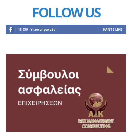
FOLLOW US
18,739
Υποστηρικτές
ΚΆΝΤΕ LIKE