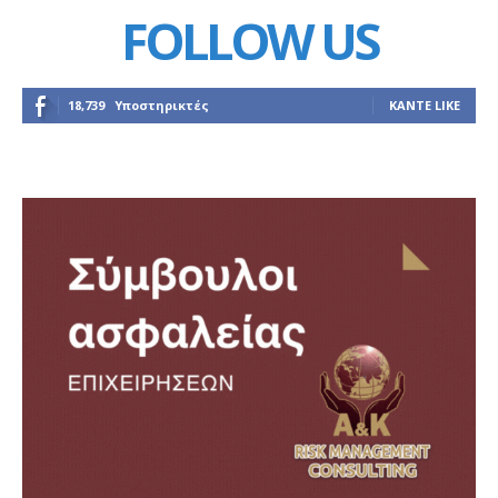
FOLLOW US
18,739
Υποστηρικτές
ΚΆΝΤΕ LIKE