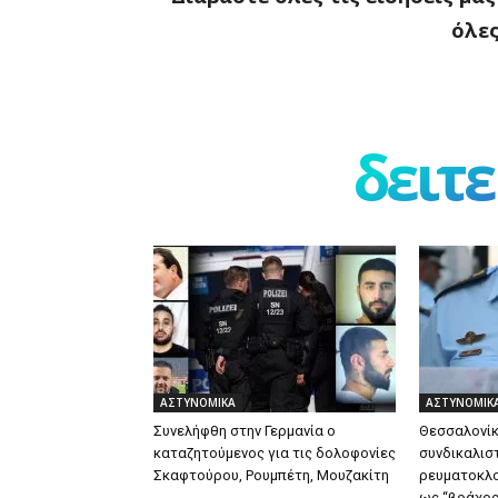
όλες
δειτε
ΑΣΤΥΝΟΜΙΚΑ
ΑΣΤΥΝΟΜΙΚ
Συνελήφθη στην Γερμανία ο
Θεσσαλονίκ
καταζητούμενος για τις δολοφονίες
συνδικαλιστ
Σκαφτούρου, Ρουμπέτη, Μουζακίτη
ρευματοκλ
ως “βράχος