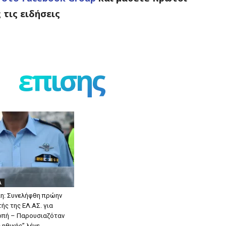
 τις ειδήσεις
επισης
Α
η: Συνελήφθη πρώην
ής της ΕΛ.ΑΣ. για
οπή – Παρουσιαζόταν
 ηθικής” λένε