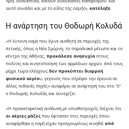
Άρα, ουσιαστικά, κάνουν διαδικασίες καθαρισμού. Και
αυτό συνάδει και με το είδος της οσμής
»,
κατέληξε
.
Η ανάρτηση του Θοδωρή Κολυδά
«Η έντονη οσμή που έγινε αισθητή σε περιοχές της
Αττικής, όπως η Νέα Σμύρνη, το παραλιακό μέτωπο και το
κέντρο της Αθήνας,
προκάλεσε ανησυχία
στους
πολίτες και κινητοποίηση των αρμόδιων αρχών. Από τους
μέχρι τώρα ελέγχους
δεν προκύπτει διαρροή
φυσικού αερίο
υ, γεγονός που στρέφει την έρευνα σε
άλλες πιθανές πηγές» αναφέρει σε ανάρτησή του στο “X”
ο Θοδωρής Κολυδάς και συνεχίζει:
«Η προκαταρκτική ανάλυση με οπισθοτροχιές δείχνει ότι
οι αέριες μάζες
που έφτασαν στις περιοχές όπου
αναφέρθηκε η οσμή είχαν προηγουμένως κινηθεί
από