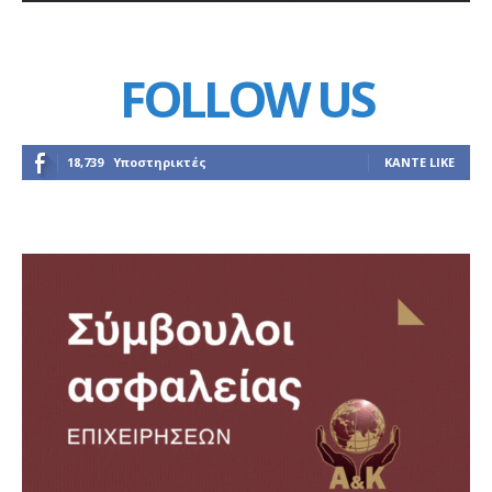
FOLLOW US
18,739
Υποστηρικτές
ΚΆΝΤΕ LIKE