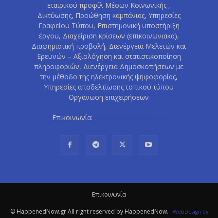
εταιρικού προφίλ Μέσων Κοινωνικής ,
Δικτύωσης, Προώθηση καμπάνιας, Υπηρεσίες
Γραφείου Τύπου, Επιστημονική υποστήριξη
έργου, Διαχείριση κρίσεων (επικοινωνιακά),
Διαφημιστική προβολή, Διενέργεια Μελετών και
Ερευνών – Αξιολόγηση και στατιστικοποίηση
πληροφοριών, Διενέργεια Δημοσκοπήσεων με
την μέθοδο της ηλεκτρονικής ψηφοφορίας,
Υπηρεσίες αποδελτίωσης τοπικού τύπου
Οργάνωση επιχειρήσεων
Επικοινωνία:
info@happenednow.gr
Eπικοινωνία
© HappenedNow.gr All right reserved by HappenedNow.
WebDesign
by